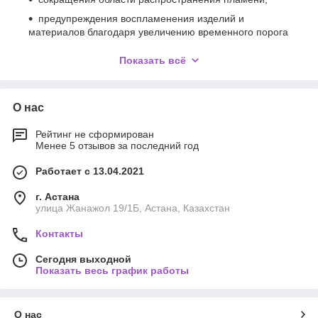
предупреждения воспламенения изделий и
материалов благодаря увеличению временного порога
для начала пожара;
Показать всё
уменьшения интенсивности и скорости
распространения пламени.
О нас
Рейтинг не сформирован
Менее 5 отзывов за последний год
Работает с 13.04.2021
г. Астана
улица Жанажол 19/1Б, Астана, Казахстан
Контакты
Сегодня выходной
Показать весь график работы
О нас