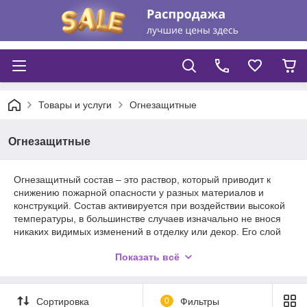
Товары и услуги
Огнезащитные
Огнезащитные
Огнезащитный состав – это раствор, который приводит к
снижению пожарной опасности у разных материалов и
конструкций. Состав активируется при воздействии высокой
температуры, в большинстве случаев изначально не внося
никаких видимых изменений в отделку или декор. Его слой
при резком повышении температуры или при воздействии
Показать всё
открытого огня изменяется и образовывает
термоизоляционную "подушку", в это же время смесь
выделяет в воздух инертные газы, которые препятствуют
горению и подавляют огонь.
Сортировка
0
Фильтры